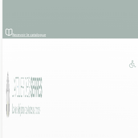
Passer au contenu principal
Passer au pied de page
Recevoir le catalogue
Accueil
›
Euro Exotic - Euroserre
Nos réalisations : Euro
Exotic - Euroserre
Modèle Euro Exotic – Euroserre – Nos réalisations en France
TOUT VOIR