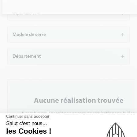
Style de serre
Modèle de serre
Département
Aucune réalisation trouvée
Il semble qu'il n'y ait pas encore de réalisations publiées.