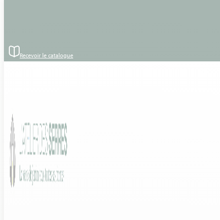
Passer au contenu principal
Passer au pied de page
Accueil
›
Produits
›
Toile d'ombrage sur mesure
Recevoir le catalogue