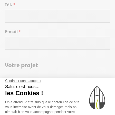
Tél.
*
E-mail
*
Votre projet
Ville
Code postal