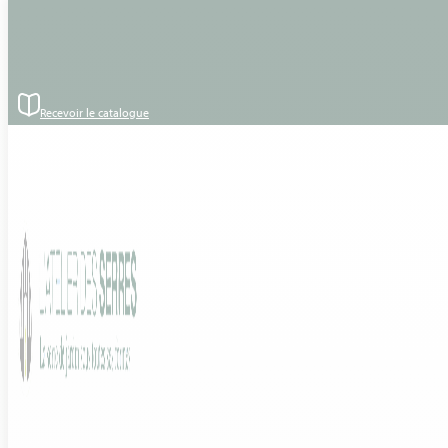
Passer au contenu principal
Passer au pied de page
Accueil
›
Produits
›
Serre Quintessence - Palram Canopia
Recevoir le catalogue