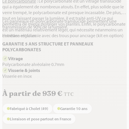
Le polycarbonate
: Le polycarbonate est un vitrage translucide
qui a également de nombreux atouts. En effet, plus solide que le
verre trempé, le polycarbonate est presque incassable. De plus,
tout en laissant passer la lumière, il est traité anti-UV ce qui
Les panneaux en polycarbonate translucide permettent une
permettra de mieux protéger vos plantes. Enfin, le polycarbonate
transmission de 90% de la lumière.
est un matériau relativement léger, qui nécessite néanmoins un
L’embase est fournie avec des trous pour ancrage (kit en option)
entretien régulier.
GARANTIE 5 ANS STRUCTURE ET PANNEAUX
POLYCARBONATES
Vitrage
✓
Polycarbonate alvéolaire 0.7mm
Visserie & joints
✓
Visserie en inox
À partir de 939 €
TTC
Fabriqué à Cholet (49)
Garantie 10 ans
Livraison et pose partout en France