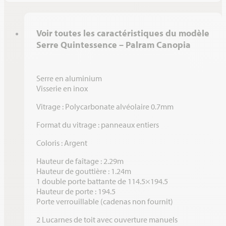
MODÈLE
DIMENSIONS EN M
SURFACE EN M²
NOMBRE
Voir toutes les caractéristiques du modèle
QUINTESSENCE 9
3.67x2.44
9
2
Serre Quintessence – Palram Canopia
Serre en aluminium
Visserie en inox
Vitrage : Polycarbonate alvéolaire 0.7mm
Format du vitrage : panneaux entiers
Coloris : Argent
Hauteur de faîtage : 2.29m
Hauteur de gouttière : 1.24m
1 double porte battante de 114.5×194.5
Hauteur de porte : 194.5
Porte verrouillable (cadenas non fournit)
2 Lucarnes de toit avec ouverture manuels