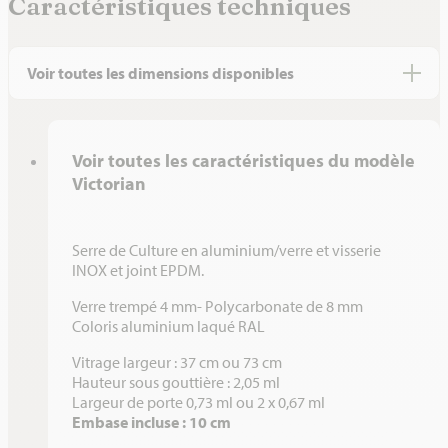
Caractéristiques techniques
Voir toutes les dimensions disponibles
DIMENSIONS M
SURFACE M²
NOMBRE DE LUCARNE
H
Voir toutes les caractéristiques du modèle
3,09 x 4,57 x 1,61 x 0,84
15,47
2
2
Victorian
3,09 x 6,04 x 1,61 x 0,84
20,01
4
2
3,09 x 7,53 x 1,61 x 0,84
24,62
6
2
Serre de Culture en aluminium/verre et visserie
INOX et joint EPDM.
3,09 x 9,04 x 1,61 x 0,84
29,28
6
2
Verre trempé 4 mm- Polycarbonate de 8 mm
Coloris aluminium laqué RAL
3,09 x 4,57 x 2,36 x 0,84
15,47
2
2
Vitrage largeur : 37 cm ou 73 cm
3,09 x 6,04 x 2,36 x 0,84
20,01
4
2
Hauteur sous gouttière : 2,05 ml
Largeur de porte 0,73 ml ou 2 x 0,67 ml
3,09 x 7,53 x 2,36 x 0,84
24,62
6
2
Embase incluse : 10 cm