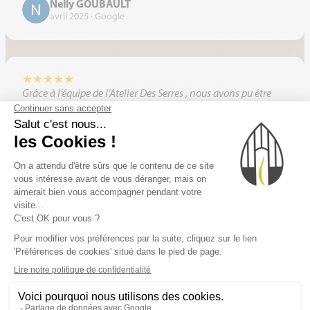
Nelly GOUBAULT
avril 2025 · Google
★
★
★
★
★
Grâce à l’équipe de l’Atelier Des Serres , nous avons pu être
conseillé, afin de pouvoir choisir quel type de serre nous
avions réellement besoin. Une équipe à l’écoute et efficace.
Nous pouvons maintenant profiter d’un moment de détente
dans notre serre. Je recommande sans hésitation cette
entreprise.
jean charles praud
avril 2025 · Google
★
★
★
★
★
Notre choix c'est porté sur la serre EURO MAXI 3,09×4,57,
pour l'intégrer dans notre jardin. La commerciale a été de