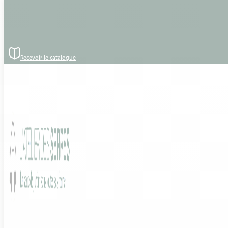
Passer au contenu principal
Passer au pied de page
Accueil
›
Produits
›
Victorian
Recevoir le catalogue