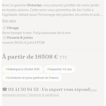
Avec la gamme
Victorian
, vous pourrez profiter de votre jardin
en toutes saisons. Cette serre vous permettra de lier l’utile à
l’agréable. Idéale pour l’hivernage des plantes, les semis et autres
collections de végétaux dans le cadre magnifique que procure ce
Voir plus
produit. Entièrement en aluminium, visserie INOX et joints EPDM.
Vitrage
✓
Verre trempé 4 mm- Polycarbonate de 8 mm
Visserie & joints
✓
visserie INOX et joint EPDM
À partir de 16508 €
TTC
Fabriqué à Cholet (49)
Garantie 10 ans
Livraison et pose partout en France
☎ 02 41 30 94 52 · Un expert vous répond
Vous
comparez encore ? Recevoir le catalogue