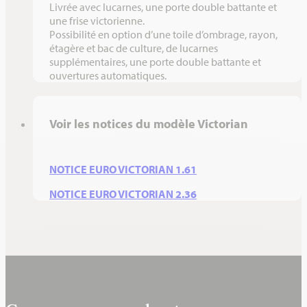
Livrée avec lucarnes, une porte double battante et
3,09 x 9,04 x 2,36 x 0,84
29,28
6
2
une frise victorienne.
Possibilité en option d’une toile d’ombrage, rayon,
étagère et bac de culture, de lucarnes
supplémentaires, une porte double battante et
ouvertures automatiques.
Voir les notices du modèle Victorian
NOTICE EURO VICTORIAN 1.61
NOTICE EURO VICTORIAN 2.36