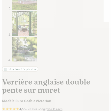
Voir les 15 photos
Verrière anglaise double
pente sur muret
Modèle Euro Gothic Victorian
★
★
★
★
★
4,5/5
· 70 avis Google
voir les avis