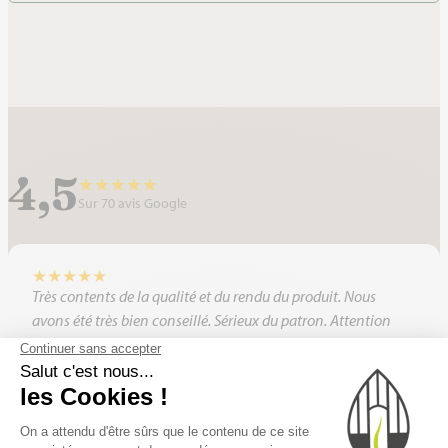
4,5
★
★
★
★
★
Sur 70 avis Google
★
★
★
★
★
Très contents de la qualité et du rendu du produit. Nous
avons été très bien conseillé. Sérieux du patron. Attention
une serre n’est pas une véranda et chez nous elle a
pleinement trouvé sa place et son usage. Merci pour les
conseils . Nous recommandons.
Nelly GOUBAULT
avril 2025 · Google