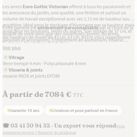
Les serres
Euro Gothic Victorian
offrent à tous les passionnés et
les amoureux du jardin, une qualité, une finition et surtout un
volume de travail exceptionnel avec ses 2,15 ml de hauteur sous
gouttière. Idéal pour le stockage d’hivernage par sa hauteur, mais
Cette gamme est
entièrement personnalisable
par le choix de la
aussi pour les boutures, semis ou autres. Son vitrage de 37 cm, et
qualité de verre ainsi que des ouvertures (portes, lucarnes,
ses hauteurs de muret de 43 cm, 63 cm, 83 cm vous rappelleront
jalousies et accessoires). Entièrement an aluminium, visserie
le charme des ateliers d’autrefois.
INOX et joints EPDM.
Voir plus
Vitrage
✓
Verre trempé 4 mm - Polycarbonate 8 mm
Visserie & joints
✓
visserie INOX et joints EPDM
À partir de 7084 €
TTC
Garantie 10 ans
Livraison et pose partout en France
☎ 02 41 30 94 52 · Un expert vous répond
Vous
comparez encore ? Recevoir le catalogue