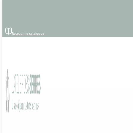
Passer au contenu principal
Passer au pied de page
Accueil
›
Produits
›
Euro Gothic Victorian
Recevoir le catalogue