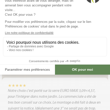
★
★
★
★
★
Grâce à l’équipe de l’Atelier Des Serres , nous avons pu être
conseillé, afin de pouvoir choisir quel type de serre nous
avions réellement besoin. Une équipe à l’écoute et efficace.
Nous pouvons maintenant profiter d’un moment de détente
dans notre serre. Je recommande sans hésitation cette
entreprise.
jean charles praud
avril 2025 · Google
★
★
★
★
★
Notre choix c'est porté sur la serre EURO MAXI 3,09×4,57,
pour l'intégrer dans notre jardin. La commerciale a été de
tres bon conseil sur ce choix. Le montage a été fait à deux en
suivant la notice. Idéalement une 3° ne serait pas de trop.