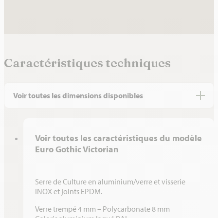
Caractéristiques techniques
Voir toutes les dimensions disponibles
LARGEUR ML
LONGUEUR ML
HAUTEUR DE FAÎTAGE ML
SURFA
Voir toutes les caractéristiques du modèle
2,36
3,09
2,70
7,29
Euro Gothic Victorian
2,36
3,80
2,70
8,97
2,36
4,57
2,70
10,79
Serre de Culture en aluminium/verre et visserie
INOX et joints EPDM.
2,36
5,30
2,70
12,51
Verre trempé 4 mm – Polycarbonate 8 mm