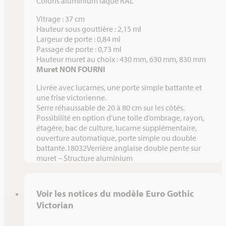
Coloris aluminium laqué RAL
2,36
6,04
2,70
14,25
Vitrage : 37 cm
2,36
6,77
2,70
15,98
Hauteur sous gouttière : 2,15 ml
Largeur de porte : 0,84 ml
2,36
7,53
2,70
17,77
Passage de porte : 0,73 ml
Hauteur muret au choix : 430 mm, 630 mm, 830 mm
Muret NON FOURNI
2,36
8,30
2,70
19,59
Livrée avec lucarnes, une porte simple battante et
3,09
3,09
2,85
9,55
une frise victorienne.
Serre réhaussable de 20 à 80 cm sur les côtés.
3,09
3,80
2,85
11,74
Possibilité en option d’une toile d’ombrage, rayon,
étagère, bac de culture, lucarne supplémentaire,
3,09
4,57
2,85
14,12
ouverture automatique, porte simple ou double
battante.18032Verrière anglaise double pente sur
3,09
5,30
2,85
16,38
muret – Structure aluminium
3,09
6,04
2,85
18,66
Voir les notices du modèle Euro Gothic
3,09
6,77
2,85
20,92
Victorian
3,09
7,53
2,85
23,27