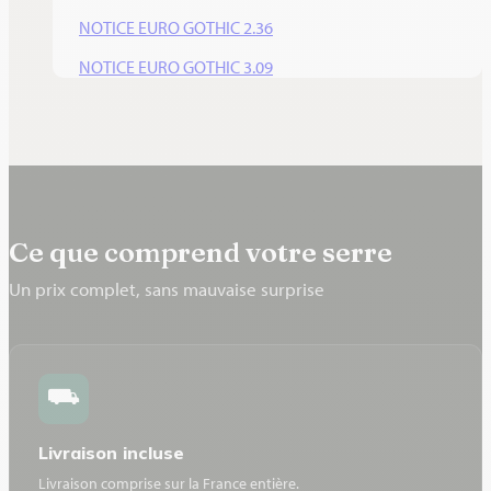
NOTICE EURO GOTHIC 2.36
3,09
8,30
2,85
25,65
NOTICE EURO GOTHIC 3.09
Ce que comprend votre serre
Un prix complet, sans mauvaise surprise
⛟
Livraison incluse
Livraison comprise sur la France entière.