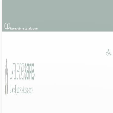
Passer au contenu principal
Passer au pied de page
Recevoir le catalogue
Accueil
›
Réalisations
Nos réalisations : 72 -
Sarthe
Nos installations de serres de jardin et verrière -
Département Sarthe (72)
TOUT VOIR