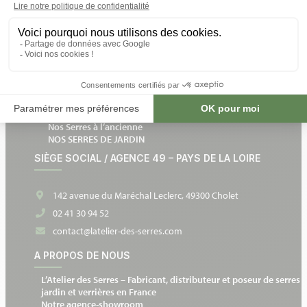
Un expert chez vous
Notre catalogue en ligne
Devis gratuit et sans engagement
Devenir partenaire
NOS SERRES DE JARDIN
Nos Serres en verre
Nos Serres de culture
Nos Serres adossées
Nos Serres à l’ancienne
NOS SERRES DE JARDIN
SIÈGE SOCIAL / AGENCE 49 – PAYS DE LA LOIRE
142 avenue du Maréchal Leclerc, 49300 Cholet
02 41 30 94 52
contact@latelier-des-serres.com
A PROPOS DE NOUS
L’Atelier des Serres – Fabricant, distributeur et poseur de serres 
jardin et verrières en France
Notre agence-showroom