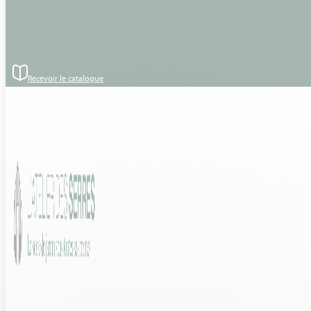
Passer au contenu principal
Passer au pied de page
– Style : Serre sur mesure adossée sur un pignon
– Implantation : Serre sur une ceinture en béton
– Modèle : Euro Plus Plus Victorian Verre trempé 3.80×3.80 Coloris
RAL 5002 bleu
Recevoir le catalogue
– Matière / Structure : Aluminium
– Forme : double pente – Adossée
– Vitrage : Verre trempé 4 mm
– Option : Toile d’ombrage gouttière 3,80 ml Coloris Blanc
31 Juillet 2020 – Pose d’une serre adossée sur pignon – BEGANNE
(56 – Morbihan)
Découvrez le modèle :
EURO PLUS VICTORIAN