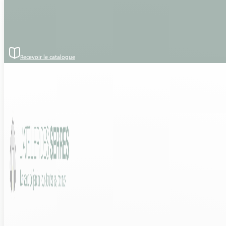
Passer au contenu principal
Passer au pied de page
– Style : Serre victorienne
– Implantation : Serre sur terrasse
– Modèle : T Classic Victorian Rétro – 3,09 x 4,57 x 3.09 x 1.56 ml –
RAL NON STD- RAL 5024
Recevoir le catalogue
– Matière / structure : Aluminium
– Forme : Toiture double pente
– Vitrage : Verre trempé 4mm
– Option : Porte double battante supplémentaire 1.46 x 1.83 ml –
Remplacement porte simple coulissante par porte simple
battante 0.73 ml – Lucarne de bardage – Lucarne de Toiture –
Toile d’ombrage faîtage simple 4.57 ml
2019 – Montage d’une serre victorienne – Chartes de Bretagne –
(35 – Ille-et-Vilaine)
Découvrez le modèle :
EURO T CLASSIC VICTORIAN