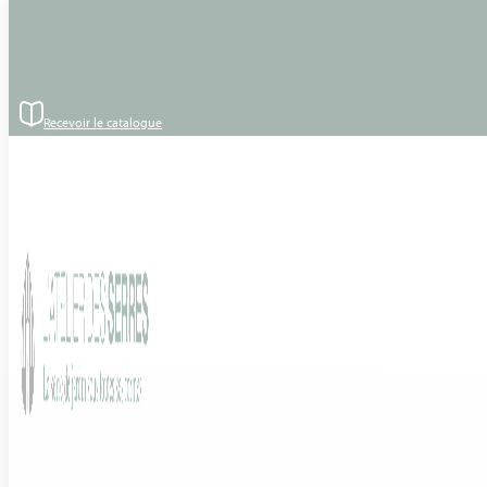
Passer au contenu principal
Passer au pied de page
Recevoir le catalogue
Accueil
›
Réalisations
Nos réalisations
Vous retrouverez sur cette page toutes les réalisations de
L’Atelier des Serres
partout en France.
Style de serre