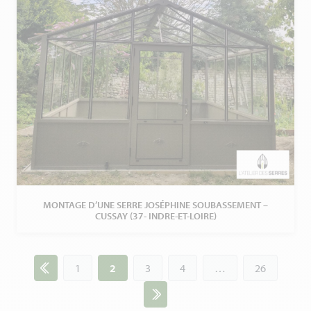
MONTAGE D’UNE SERRE JOSÉPHINE SOUBASSEMENT –
CUSSAY (37- INDRE-ET-LOIRE)
Navigation
1
2
3
4
…
26
des
réalisations