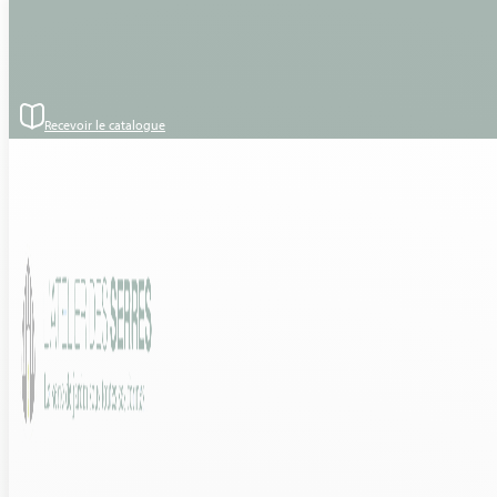
Passer au contenu principal
Passer au pied de page
– Style : Serre à l’ancienne avec soubassement
– Implantation : Serre sur dalle en béton
– Modèle : Euro Murale Retro Plus Victorian – Verre Trempé –
2.33×3.80 – Coloris RAL 7016 – Gris anthracite
Recevoir le catalogue
– Matière / Structure : Aluminium
– Forme : Monopente 11° – adossée
– Vitrage : Verre trempé 4 mm
31 Mars 2021 – Pose d’une serre à l’ancienne avec soubassement
– Vineuil (41 – Loir et Cher)
Découvrez le modèle :
EURO MURALE RETRO VICTORIAN