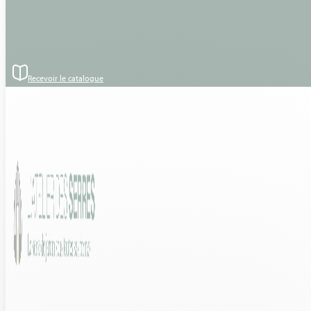
Passer au contenu principal
Passer au pied de page
– Style : Serre décorative
– Implantation : Serre sur ceinture en béton
– Modèle : Euro Maxi Victorian – Verre trempé – 3.09×4.57- RAL
6006 OLIVE GRIS
Recevoir le catalogue
– Matière / Structure : Aluminium
– Forme : Double pente
– Vitrage : Verre trempé largeur 73 cm
– Options et Accessoires : Lucarne de bardage et toiture, porte
simple coulissante
24 Février 2022 – Réalisation d’une serre décorative – SAINT CAST
LE GUILDO (22 – COTE D’ARMOR)
Découvrez le modèle :
EURO MAXI VICTORIAN