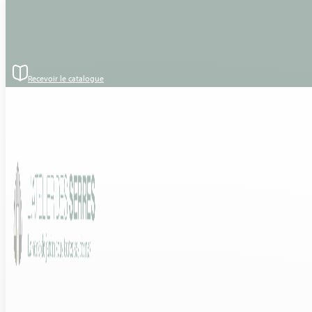
Passer au contenu principal
Passer au pied de page
– Style : Serre de culture
– Implantation : Serre sur terasse
– Modèle : Euro Micro retro 37 Victorian – Verre Trempé –
1.61×3.09 – RAL 9005 Noir
Recevoir le catalogue
– Matière / Structure : Aluminium
– Forme : Double pente
– Vitrage : Verre trempé 4 mm
– Accessoires :Rayon 0.10 x 3.09 ml RAL 9005 Noir, rayon 0.20 x
3.09 ml RAL 9005 Noir
11 Avril 2022 – Réalisation d’une serre de culture -SURESNES (92-
HAUTS DE SEINE)
Découvrez le modèle :
EURO MICRO RETRO 37 VICTORIAN