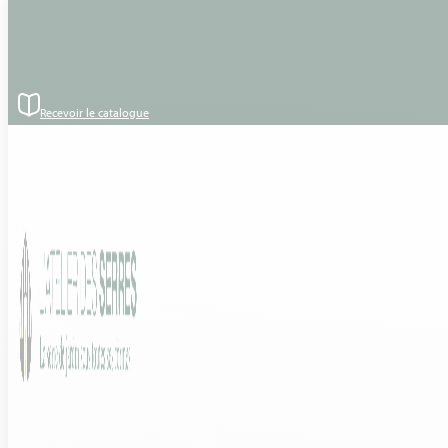
Passer au contenu principal
Passer au pied de page
Style :
Serre classique et serre de culture
Marque :
Euro Serre
Implantation : Serre sur ceinture béton
Modèle : Euro Maxi Retro 73 Plus Aluminium 3.09×4.57 –
Recevoir le catalogue
hauteur soubassement 40cm
Matière / Structure : Serre de Culture en aluminium/verre et
visserie INOX et joint EPDM
Forme : Toiture Double pente
Vitrage : Verre trempé 4 mm
Accessoires : Porte coulissante simple – 3 lucarnes de
toiture – Compas automatique
Mai 2023 : Montage d’une serre en aluminium autonome –
Yzernay (49-Maine et Loire)
Découvrez le modèle :
EURO MAXI RETRO ALU