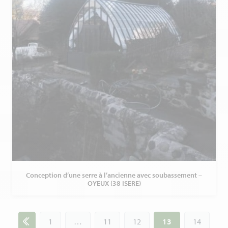
Conception d’une serre à l’ancienne avec soubassement –
OYEUX (38 ISERE)
Navigation
1
…
11
12
13
14