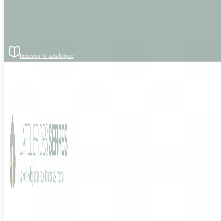
Passer au contenu principal
Passer au pied de page
Recevoir le catalogue
Accueil
›
Réalisations
Nos réalisations
Vous retrouverez sur cette page toutes les réalisations de
L’Atelier des Serres
partout en France.
Style de serre